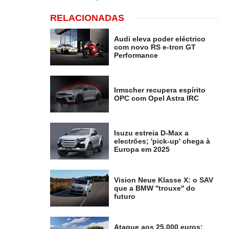
RELACIONADAS
Audi eleva poder eléctrico
com novo RS e-tron GT
Performance
Irmscher recupera espírito
OPC com Opel Astra IRC
Isuzu estreia D-Max a
electrões; 'pick-up' chega à
Europa em 2025
Vision Neue Klasse X: o SAV
que a BMW ''trouxe'' do
futuro
Ataque aos 25.000 euros: