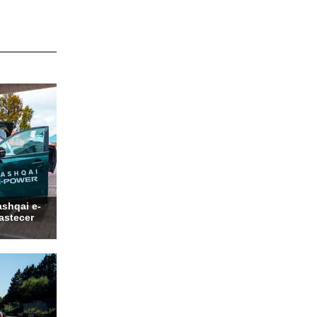
shqai e-
bastecer