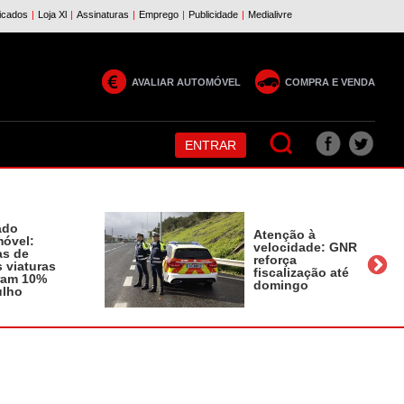
AVALIAR AUTOMÓVEL
COMPRA E VENDA
ENTRAR
ado
Atenção à
óvel:
velocidade: GNR
as de
reforça
 viaturas
fiscalização até
ram 10%
domingo
ulho