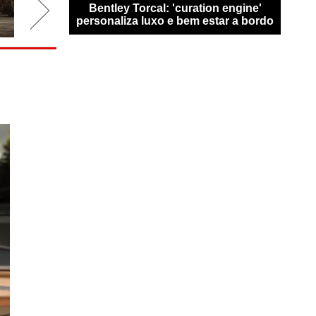
san Qashqai
Bentley Torcal: 'curation engine'
Bugat
0 km sem
personaliza luxo e bem estar a bordo
n
e