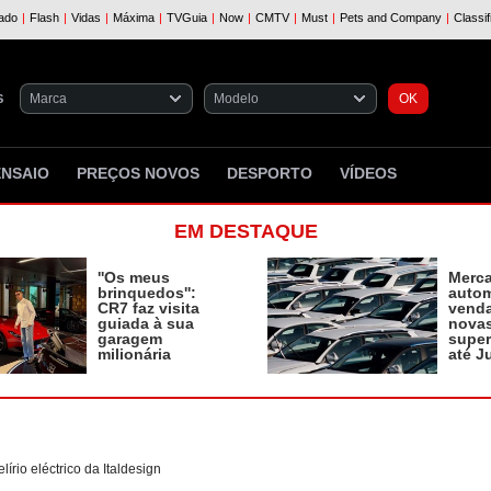
S
ENSAIO
PREÇOS NOVOS
DESPORTO
VÍDEOS
EM DESTAQUE
''Os meus
Merc
brinquedos'':
autom
CR7 faz visita
vend
guiada à sua
novas
garagem
supe
milionária
até J
írio eléctrico da Italdesign