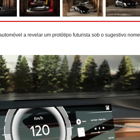
Recorde do Guiness: Nis
e-Power ''rola'' 2.00
reabastecer
utomóvel a revelar um protótipo futurista sob o sugestivo nom