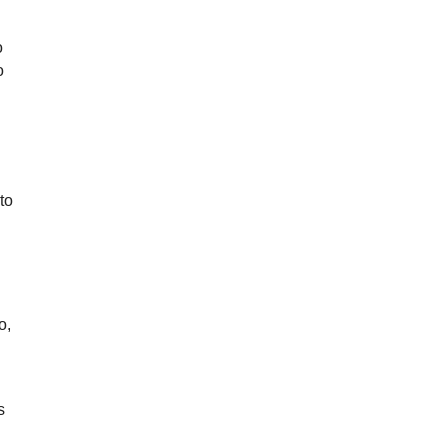
o
o
to
o,
s