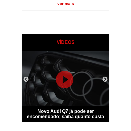
ver mais
VÍDEOS
sfigura-se
Novo Audi Q7 já pode ser
Bentle
idade
encomendado; saiba quanto custa
personal