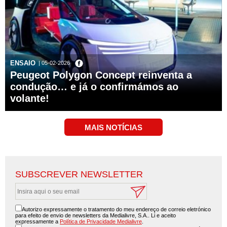
ENSAIO
| 05-02-2026
Peugeot Polygon Concept reinventa a
condução… e já o confirmámos ao
volante!
SUBSCREVER NEWSLETTER
Autorizo expressamente o tratamento do meu endereço de correio eletrónico
para efeito de envio de newsletters da Medialivre, S.A.. Li e aceito
expressamente a
Política de Privacidade Medialivre
.