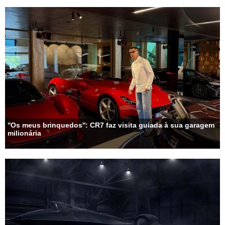
''Os meus brinquedos'': CR7 faz visita guiada à sua garagem
milionária