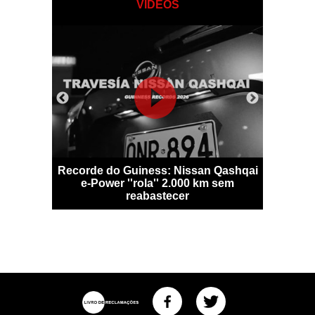
VÍDEOS
ini Miura
Recorde do Guiness: Nissan Qashqai
Merc
e-Power ''rola'' 2.000 km sem
recorde
reabastecer