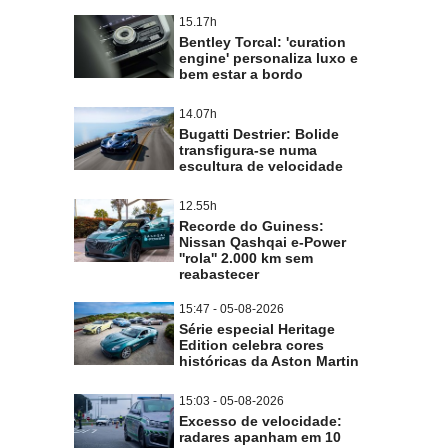
15.17h
Bentley Torcal: 'curation
engine' personaliza luxo e
bem estar a bordo
14.07h
Bugatti Destrier: Bolide
transfigura-se numa
escultura de velocidade
12.55h
Recorde do Guiness:
Nissan Qashqai e-Power
''rola'' 2.000 km sem
reabastecer
15:47 - 05-08-2026
Série especial Heritage
Edition celebra cores
históricas da Aston Martin
15:03 - 05-08-2026
Excesso de velocidade:
radares apanham em 10