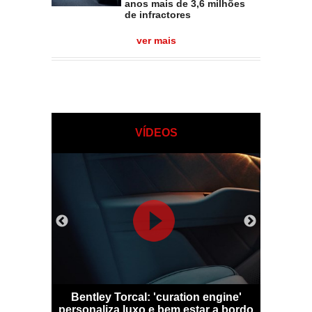
anos mais de 3,6 milhões
de infractores
ver mais
VÍDEOS
 Qashqai
Bentley Torcal: 'curation engine'
Bugatti D
m sem
personaliza luxo e bem estar a bordo
numa