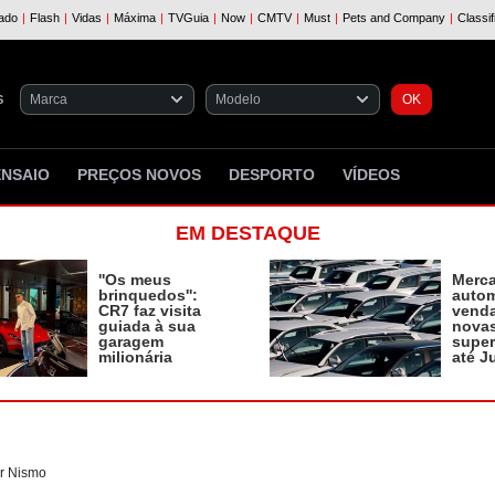
S
ENSAIO
PREÇOS NOVOS
DESPORTO
VÍDEOS
EM DESTAQUE
''Os meus
Merc
brinquedos'':
autom
CR7 faz visita
vend
guiada à sua
novas
garagem
supe
milionária
até J
er Nismo