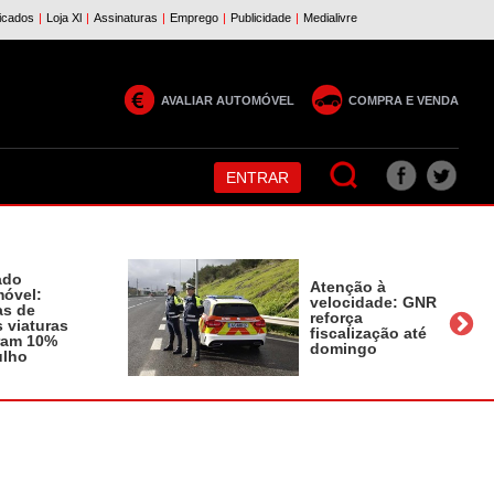
AVALIAR AUTOMÓVEL
COMPRA E VENDA
ENTRAR
ado
Atenção à
óvel:
velocidade: GNR
as de
reforça
 viaturas
fiscalização até
ram 10%
domingo
ulho