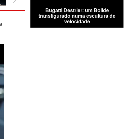
 já bate
Bugatti Destrier: um Bolide
Recor
Nürburgring
transfigurado numa escultura de
e
velocidade
a