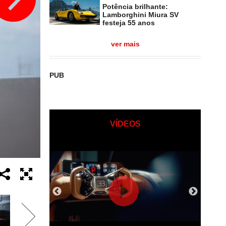
Potência brilhante:
Lamborghini Miura SV
festeja 55 anos
ver mais
PUB
VÍDEOS