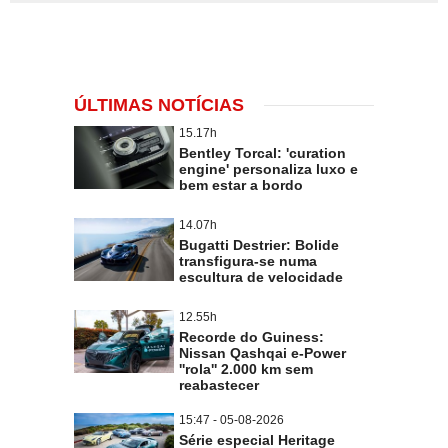
ÚLTIMAS NOTÍCIAS
15.17h
Bentley Torcal: 'curation
engine' personaliza luxo e
bem estar a bordo
14.07h
Bugatti Destrier: Bolide
transfigura-se numa
escultura de velocidade
12.55h
Recorde do Guiness:
Nissan Qashqai e-Power
''rola'' 2.000 km sem
reabastecer
15:47 - 05-08-2026
Série especial Heritage