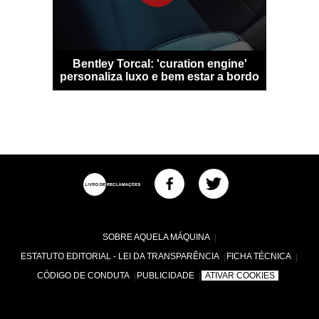
 Qashqai
Bentley Torcal: 'curation engine'
Bugatti D
m sem
personaliza luxo e bem estar a bordo
numa
SOBRE AQUELA MÁQUINA
ESTATUTO EDITORIAL - LEI DA TRANSPARÊNCIA
FICHA TÉCNICA
CÓDIGO DE CONDUTA
PUBLICIDADE
ATIVAR COOKIES