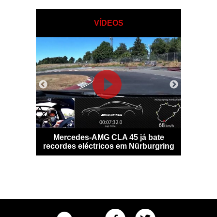
VÍDEOS
o digital
Mercedes-AMG CLA 45 já bate
Potência
ante
recordes eléctricos em Nürburgring