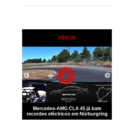
VÍDEOS
o digital
Mercedes-AMG CLA 45 já bate
Potência
ante
recordes eléctricos em Nürburgring