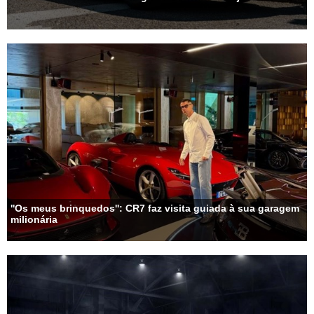
''Os meus brinquedos'': CR7 faz visita guiada à sua garagem
milionária