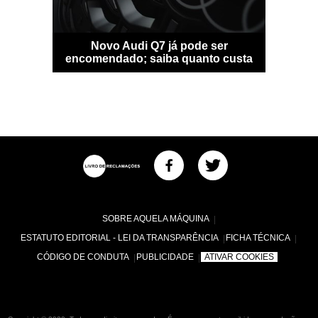
sfigura-se
Novo Audi Q7 já pode ser
Bentle
idade
encomendado; saiba quanto custa
personal
SOBRE AQUELA MÁQUINA
ESTATUTO EDITORIAL - LEI DA TRANSPARÊNCIA
FICHA TÉCNICA
CÓDIGO DE CONDUTA
PUBLICIDADE
ATIVAR COOKIES