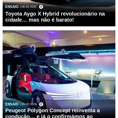
ENSAIO
| 06-02-2026
Toyota Aygo X Hybrid revolucionário na
cidade… mas não é barato!
ENSAIO
| 05-02-2026
Peugeot Polygon Concept reinventa a
condução… e já o confirmámos ao