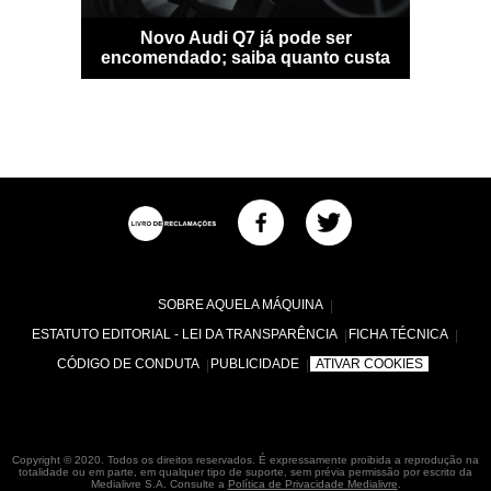
sfigura-se
Novo Audi Q7 já pode ser
Bentle
idade
encomendado; saiba quanto custa
personal
SOBRE AQUELA MÁQUINA
ESTATUTO EDITORIAL - LEI DA TRANSPARÊNCIA
FICHA TÉCNICA
CÓDIGO DE CONDUTA
PUBLICIDADE
ATIVAR COOKIES
Copyright © 2020. Todos os direitos reservados. É expressamente proibida a reprodução na
totalidade ou em parte, em qualquer tipo de suporte, sem prévia permissão por escrito da
Medialivre S.A. Consulte a
Política de Privacidade Medialivre
.