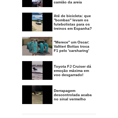
camião da areia
Até de bicicleta: que
''bombas'' levam os
futebolistas para os
treinos em Espanha?
''Merece'' um Oscar:
Valtteri Bottas troca
F1 pelo 'carsharing'
Toyota FJ Cruiser dá
emoção máxima em
voo desgarrado!
Derrapagem
descontrolada acaba
no sinal vermelho