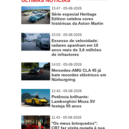
ÚLTIMAS NOTÍCIAS
15:47 - 05-08-2026
Série especial Heritage
Edition celebra cores
históricas da Aston Martin
15:03 - 05-08-2026
Excesso de velocidade:
radares apanham em 10
anos mais de 3,6 milhões
de infractores
14:02 - 05-08-2026
Mercedes-AMG CLA 45 já
bate recordes eléctricos em
Nürburgring
12:43 - 05-08-2026
Potência brilhante:
Lamborghini Miura SV
festeja 55 anos
11:43 - 05-08-2026
''Os meus brinquedos'':
CR7 faz visita guiada à sua