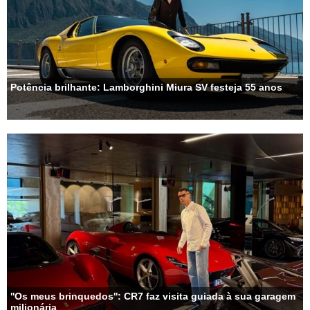
Potência brilhante: Lamborghini Miura SV festeja 55 anos
''Os meus brinquedos'': CR7 faz visita guiada à sua garagem
milionária