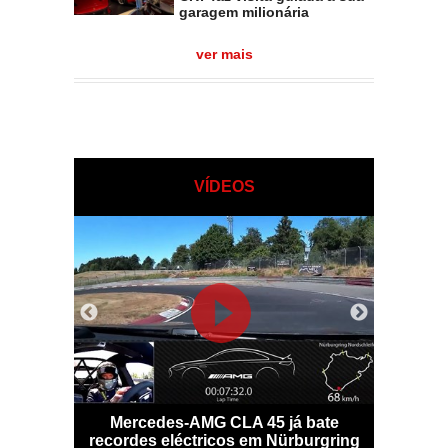
garagem milionária
ver mais
VÍDEOS
o digital
Mercedes-AMG CLA 45 já bate
Potência
ante
recordes eléctricos em Nürburgring