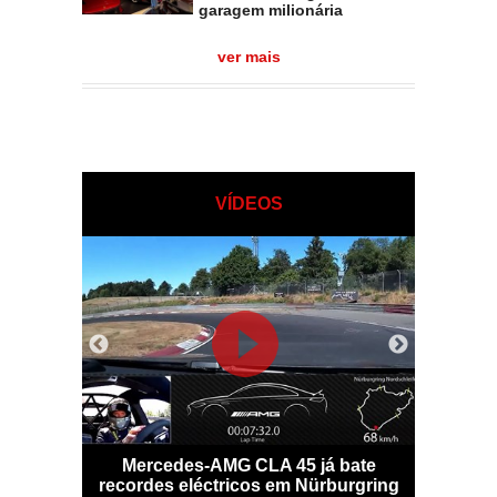
garagem milionária
ver mais
VÍDEOS
o digital
Mercedes-AMG CLA 45 já bate
Potência
ante
recordes eléctricos em Nürburgring