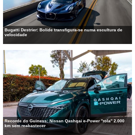
Bugatti Destrier: Bolide transfigura-se numa escultura de
velocidade
Recorde do Guiness: Nissan Qashqai e-Power ''rola'' 2.000
km sem reabastecer