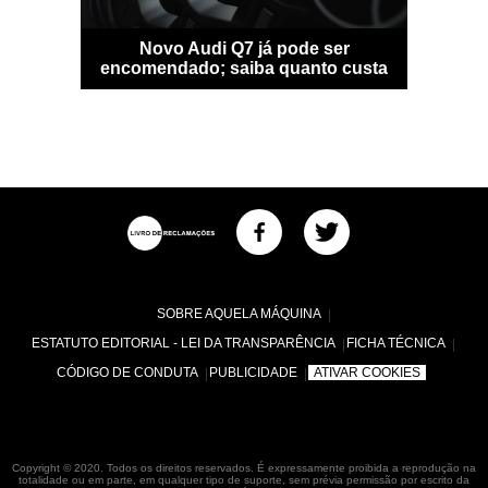
sfigura-se
Novo Audi Q7 já pode ser
Bentle
idade
encomendado; saiba quanto custa
personal
SOBRE AQUELA MÁQUINA
ESTATUTO EDITORIAL - LEI DA TRANSPARÊNCIA
FICHA TÉCNICA
CÓDIGO DE CONDUTA
PUBLICIDADE
ATIVAR COOKIES
Copyright © 2020. Todos os direitos reservados. É expressamente proibida a reprodução na
totalidade ou em parte, em qualquer tipo de suporte, sem prévia permissão por escrito da