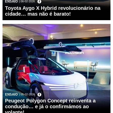
ENSAIO
| 06-02-2026
Toyota Aygo X Hybrid revolucionário na
cidade… mas não é barato!
ENSAIO
| 05-02-2026
Peugeot Polygon Concept reinventa a
condução… e já o confirmámos ao
volante!