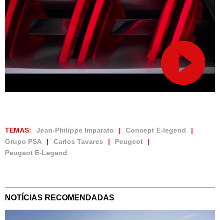
TEMAS:
Jean-Philippe Imparato
Concept E-legend
Grupo PSA
Carlos Tavares
Peugeot
Peugeot E-Legend
NOTÍCIAS RECOMENDADAS