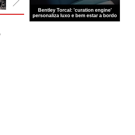
san Qashqai
Bentley Torcal: 'curation engine'
Bugat
0 km sem
personaliza luxo e bem estar a bordo
n
e