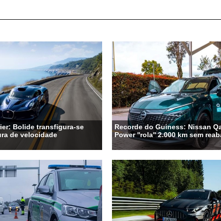
ier: Bolide transfigura-se
Recorde do Guiness: Nissan Qa
ra de velocidade
Power ''rola'' 2.000 km sem rea