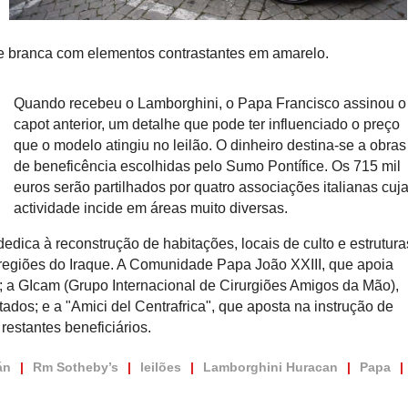
ra e branca com elementos contrastantes em amarelo.
Quando recebeu o Lamborghini, o Papa Francisco assinou o
capot anterior, um detalhe que pode ter influenciado o preço
que o modelo atingiu no leilão. O dinheiro destina-se a obras
de beneficência escolhidas pelo Sumo Pontífice. Os 715 mil
euros serão partilhados por quatro associações italianas cuj
actividade incide em áreas muito diversas.
dedica à reconstrução de habitações, locais de culto e estrutura
 regiões do Iraque. A Comunidade Papa João XXIII, que apoia
o; a GIcam (Grupo Internacional de Cirurgiões Amigos da Mão),
ados; e a "Amici del Centrafrica", que aposta na instrução de
restantes beneficiários.
án
Rm Sotheby’s
leilões
Lamborghini Huracan
Papa