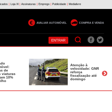
AVALIAR AUTOMÓVEL
COMPRA E VENDA
ENTRAR
ado
Atenção à
óvel:
velocidade: GNR
as de
reforça
 viaturas
fiscalização até
ram 10%
domingo
ulho