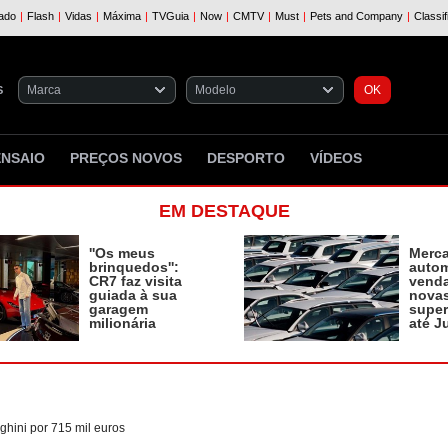
S
ENSAIO
PREÇOS NOVOS
DESPORTO
VÍDEOS
EM DESTAQUE
''Os meus
Merc
brinquedos'':
autom
CR7 faz visita
vend
guiada à sua
novas
garagem
supe
milionária
até J
hini por 715 mil euros