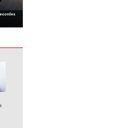
recordes
l