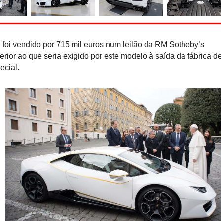
Recorde do Guiness: Nis
e-Power ''rola'' 2.00
reabastecer
oi vendido por 715 mil euros num leilão da RM Sotheby’s
rior ao que seria exigido por este modelo à saída da fábrica d
ecial.