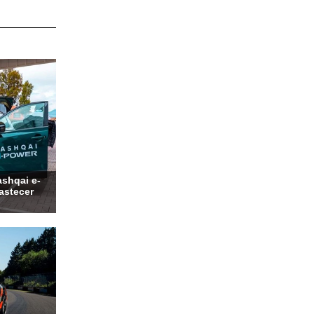
shqai e-
bastecer