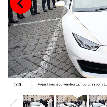
1
/
19
Papa Francisco vendeu Lamborghini por 715