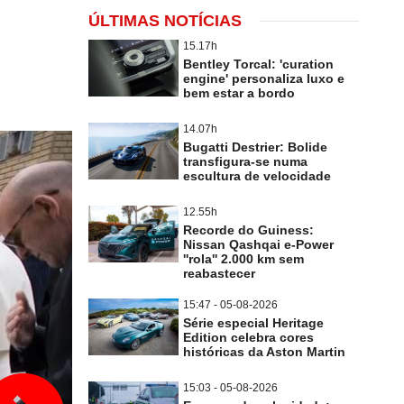
ÚLTIMAS NOTÍCIAS
15.17h
Bentley Torcal: 'curation
engine' personaliza luxo e
bem estar a bordo
14.07h
Bugatti Destrier: Bolide
transfigura-se numa
escultura de velocidade
12.55h
Recorde do Guiness:
Nissan Qashqai e-Power
''rola'' 2.000 km sem
reabastecer
15:47 - 05-08-2026
Série especial Heritage
Edition celebra cores
históricas da Aston Martin
15:03 - 05-08-2026