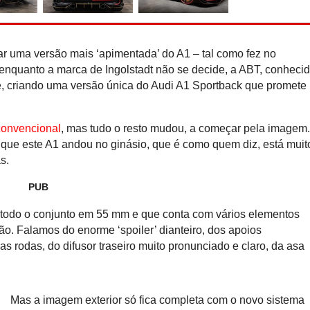
Recorde do Guiness: Nis
e-Power ''rola'' 2.00
reabastecer
ar uma versão mais ‘apimentada’ do A1 – tal como fez no
enquanto a marca de Ingolstadt não se decide, a ABT, conheci
e, criando uma versão única do Audi A1 Sportback que promete
convencional
, mas tudo o resto mudou, a começar pela imagem
r que este A1 andou no ginásio, que é como quem diz, está muit
s.
PUB
rga todo o conjunto em 55 mm e que conta com vários elementos
. Falamos do enorme ‘spoiler’ dianteiro, dos apoios
s rodas, do difusor traseiro muito pronunciado e claro, da asa
Mas a imagem exterior só fica completa com o novo sistema