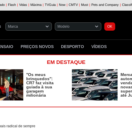
S
ENSAIO
PREÇOS NOVOS
DESPORTO
VÍDEOS
EM DESTAQUE
''Os meus
Merc
brinquedos'':
autom
CR7 faz visita
vend
guiada à sua
novas
garagem
supe
milionária
até J
mais radical de sempre