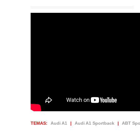
TEMAS:
Audi A1
Audi A1 Sportback
ABT Spo