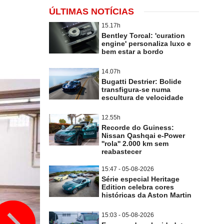
ÚLTIMAS NOTÍCIAS
15.17h
Bentley Torcal: 'curation
engine' personaliza luxo e
bem estar a bordo
14.07h
Bugatti Destrier: Bolide
transfigura-se numa
escultura de velocidade
12.55h
Recorde do Guiness:
Nissan Qashqai e-Power
''rola'' 2.000 km sem
reabastecer
15:47 - 05-08-2026
Série especial Heritage
Edition celebra cores
históricas da Aston Martin
15:03 - 05-08-2026