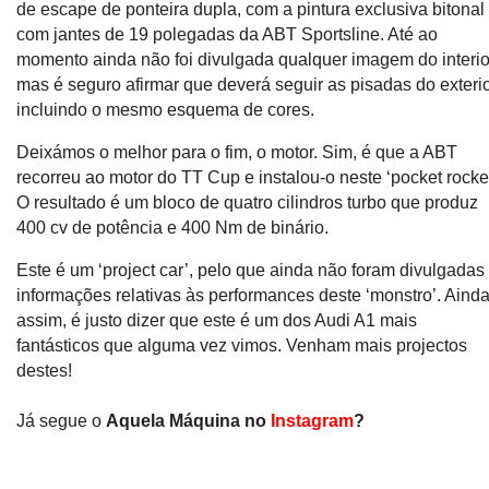
de escape de ponteira dupla, com a pintura exclusiva bitonal
com jantes de 19 polegadas da ABT Sportsline. Até ao
momento ainda não foi divulgada qualquer imagem do interio
mas é seguro afirmar que deverá seguir as pisadas do exterio
incluindo o mesmo esquema de cores.
Deixámos o melhor para o fim, o motor. Sim, é que a ABT
recorreu ao motor do TT Cup e instalou-o neste ‘pocket rocket
O resultado é um bloco de quatro cilindros turbo que produz
400 cv de potência e 400 Nm de binário.
Este é um ‘project car’, pelo que ainda não foram divulgadas
informações relativas às performances deste ‘monstro’. Aind
assim, é justo dizer que este é um dos Audi A1 mais
fantásticos que alguma vez vimos. Venham mais projectos
destes!
Já segue o
Aquela Máquina no
Instagram
?