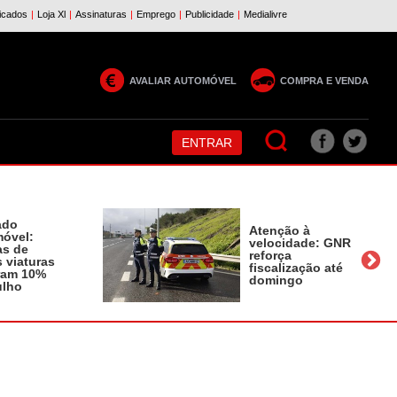
AVALIAR AUTOMÓVEL
COMPRA E VENDA
ENTRAR
ado
Atenção à
óvel:
velocidade: GNR
as de
reforça
 viaturas
fiscalização até
ram 10%
domingo
ulho