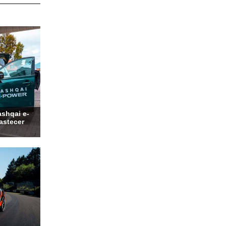
shqai e-
bastecer