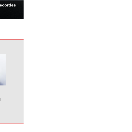
recordes
l