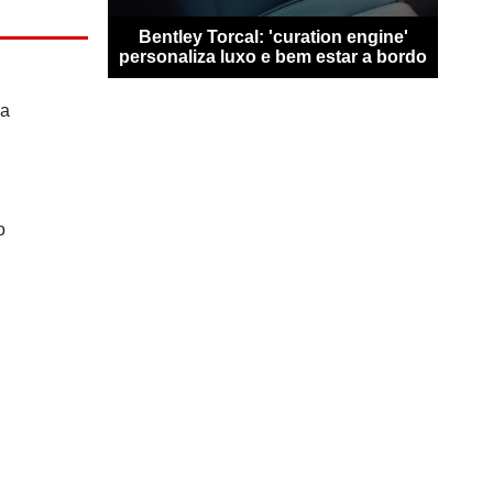
san Qashqai
Bentley Torcal: 'curation engine'
Bugat
0 km sem
personaliza luxo e bem estar a bordo
n
da
.
o