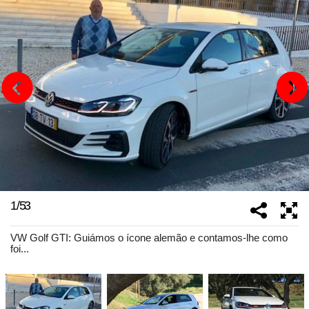
1
/
53
VW Golf GTI: Guiámos o ícone alemão e contamos-lhe como
foi...