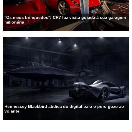
''Os meus brinquedos'': CR7 faz visita guiada à sua garagem
milionária
Hennessey Blackbird abdica do digital para o puro gozo ao
volante