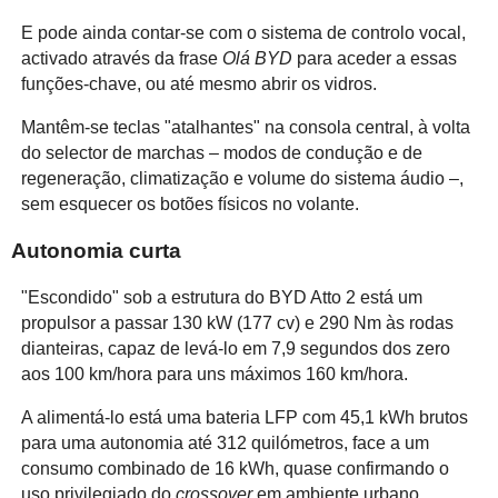
E pode ainda contar-se com o sistema de controlo vocal,
activado através da frase
Olá BYD
para aceder a essas
funções-chave, ou até mesmo abrir os vidros.
Mantêm-se teclas "atalhantes" na consola central, à volta
do selector de marchas – modos de condução e de
regeneração, climatização e volume do sistema áudio –,
sem esquecer os botões físicos no volante.
Autonomia curta
"Escondido" sob a estrutura do BYD Atto 2 está um
propulsor a passar 130 kW (177 cv) e 290 Nm às rodas
dianteiras, capaz de levá-lo em 7,9 segundos dos zero
aos 100 km/hora para uns máximos 160 km/hora.
A alimentá-lo está uma bateria LFP com 45,1 kWh brutos
para uma autonomia até 312 quilómetros, face a um
consumo combinado de 16 kWh, quase confirmando o
uso privilegiado do
crossover
em ambiente urbano.