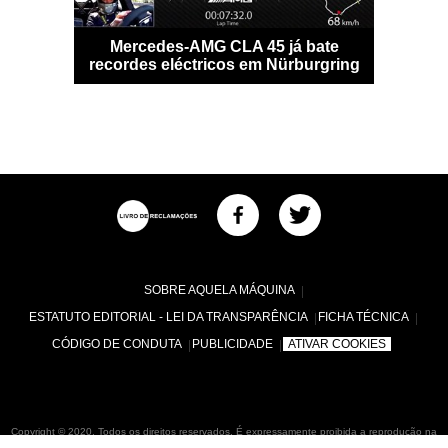
o digital
Mercedes-AMG CLA 45 já bate
Potência
ante
recordes eléctricos em Nürburgring
SOBRE AQUELA MÁQUINA
ESTATUTO EDITORIAL - LEI DA TRANSPARÊNCIA
FICHA TÉCNICA
CÓDIGO DE CONDUTA
PUBLICIDADE
ATIVAR COOKIES
Copyright © 2020. Todos os direitos reservados. É expressamente proibida a reprodução na
totalidade ou em parte, em qualquer tipo de suporte, sem prévia permissão por escrito da