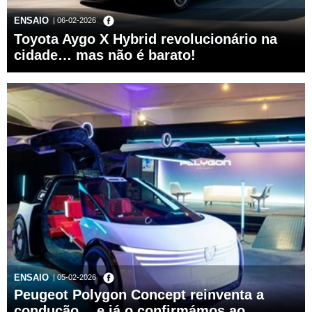
ENSAIO
| 06-02-2026
Toyota Aygo X Hybrid revolucionário na
cidade… mas não é barato!
ENSAIO
| 05-02-2026
Peugeot Polygon Concept reinventa a
condução… e já o confirmámos ao