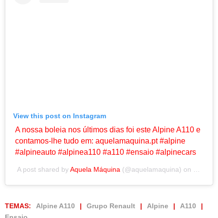
View this post on Instagram
A nossa boleia nos últimos dias foi este Alpine A110 e
contamos-lhe tudo em: aquelamaquina.pt #alpine
#alpineauto #alpinea110 #a110 #ensaio #alpinecars
A post shared by
Aquela Máquina
(@aquelamaquina) on
Sep 25,
TEMAS:
Alpine A110
Grupo Renault
Alpine
A110
Ensaio