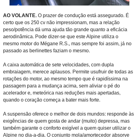
AO VOLANTE.
O prazer de condução está assegurado. É
certo que os 250 cv não impressionam, mas a relação
peso/potência dá uma ajuda tão grande quanto a eficácia
aerodinâmica. Pode dizer-se que este Alpine utiliza o
mesmo motor do Mégane R.S., mas sempre foi assim, já no
passado as berlinettes faziam o mesmo.
A caixa automática de sete velocidades, com dupla
embraiagem, merece aplausos. Permite usufruir de todas as
rotações do motor, ao mesmo tempo que é rapidíssima na
passagem para a mudança acima, sem aliviar o pé do
acelerador e, meteórica nas reduções mais apertadas,
quando o coração começa a bater mais forte.
A suspensão oferece o melhor de dois mundos: responde às
exigências de quem gosta de andar (muito) depressa, mas
também garante o conforto exigível a quem quiser utilizar o
Alpine no dia-a-dia. O conjunto mola/amortecedor absorve