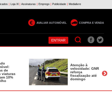
AVALIAR AUTOMÓVEL
COMPRA E VENDA
ENTRAR
ado
Atenção à
óvel:
velocidade: GNR
as de
reforça
 viaturas
fiscalização até
ram 10%
domingo
ulho