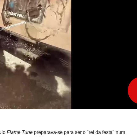
ulo
Flame Tune
preparava-se para ser o "rei da festa" num