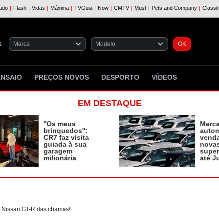
S
ENSAIO
PREÇOS NOVOS
DESPORTO
VÍDEOS
EM DESTAQUE
''Os meus
Merc
brinquedos'':
autom
CR7 faz visita
vend
guiada à sua
novas
garagem
supe
milionária
até J
m Nissan GT-R das chamas!