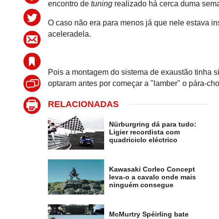
encontro de
tuning
realizado há cerca duma sem
O caso não era para menos já que nele estava i
aceleradela.
Pois a montagem do sistema de exaustão tinha s
optaram antes por começar a "lamber" o pára-ch
RELACIONADAS
Nürburgring dá para tudo:
Ligier recordista com
quadriciclo eléctrico
Kawasaki Corleo Concept
leva-o a cavalo onde mais
ninguém consegue
McMurtry Spéirling bate