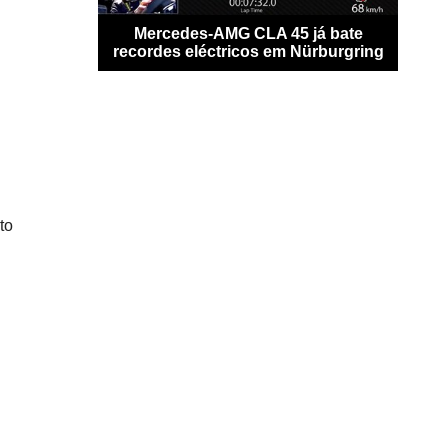
a do digital
Mercedes-AMG CLA 45 já bate
Potên
volante
recordes eléctricos em Nürburgring
to