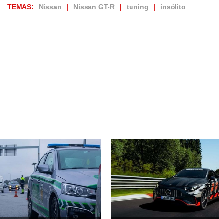
TEMAS:
Nissan
Nissan GT-R
tuning
insólito