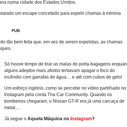
ana numa cidade dos Estados Unidos.
Hennessey Blackbird abdic
nstalado um escape concebido para expelir chamas à mínima
para o puro gozo ao 
PUB
ido tão bem feita que, em vez de serem expelidas, as chamas
oques.
Só houve tempo de tirar as malas do porta-bagagens enquan
alguns adeptos mais afoitos tentavam apagar o foco do
incêndio com garrafas de água… e até com cubos de gelo!
Um esforço inglório, como se percebe no vídeo partilhado no
Instagram pela conta Tha Car Community. Quando os
bombeiros chegaram, o Nissan GT-R era já uma carcaça de
metal…
Já segue o
Aquela Máquina no
Instagram
?