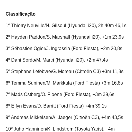
Classificação
1º Thierry Neuville/N. Gilsoul (Hyundai i20), 2h 40m 46,1s
2º Hayden Paddon/S. Marshall (Hyundai i20), +1m 23,9s
3º Sébastien Ogier/J. Ingrassia (Ford Fiesta), +2m 20,8s
4º Dani Sordo/M. Martri (Hyundai i20), +2m 47,4s
5º Stephane Lefebvre/G. Moreau (Citroën C3) +3m 11,8s
6º Temmu Suninen/M. Markkula (Ford Fiesta) +3m 16,8s
7º Mads Ostberg/O. Floene (Ford Fiesta), +3m 39,6s
8º Elfyn Evans/D. Barritt (Ford Fiesta) +4m 39,1s
9º Andreas Mikkelsen/A. Jaeger (Citroën C3), +4m 43,5s
10º Juho Hanninen/K. Lindstrom (Toyota Yaris), +4m