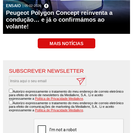
ENSAIO
| 05-02-2026
Peugeot Polygon Concept reinventa a
condução… e já o confirmámos ao
volante!
SUBSCREVER NEWSLETTER
Autorizo expressamente o tratamento do meu endereço de correio eletrónico
para efeito de envio de newsletters da Medialivre, S.A.. Li e aceito
expressamente a
Política de Privacidade Medialivre
.
Autorizo expressamente o tratamento do meu endereço de correio eletrónico
para efeito de comunicações de marketing da Medialivre, S.A.. Li e aceito
expressamente a
Política de Privacidade Medialivre
.