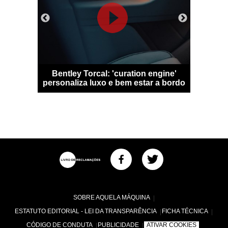
 Qashqai
Bentley Torcal: 'curation engine'
Bugatti D
m sem
personaliza luxo e bem estar a bordo
numa
SOBRE AQUELA MÁQUINA
ESTATUTO EDITORIAL - LEI DA TRANSPARÊNCIA
FICHA TÉCNICA
CÓDIGO DE CONDUTA
PUBLICIDADE
ATIVAR COOKIES