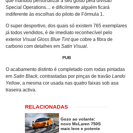
que mandou personalizar a seu gosto pela divisão
Special Operations… e dificilmente alguém ficará
indiferente às escolhas do piloto de Fórmula 1.
O super desportivo, dos quais só existem 765 exemplares
já todos vendidos, é de imediato reconhecível pelo
exterior
Visual Gloss Blue Tint
que cobre a fibra de
carbono com detalhes em
Satin Visual
.
PUB
O acabamento distinto é completado com rodas pintadas
em
Satin Black
, contrastadas por pinças de travão
Lando
Yellow
, a mesma cor usada nas quatro faixas sob asa
traseira activa.
RELACIONADAS
Gozo ao volante:
novo McLaren 750S
mais leve e potente