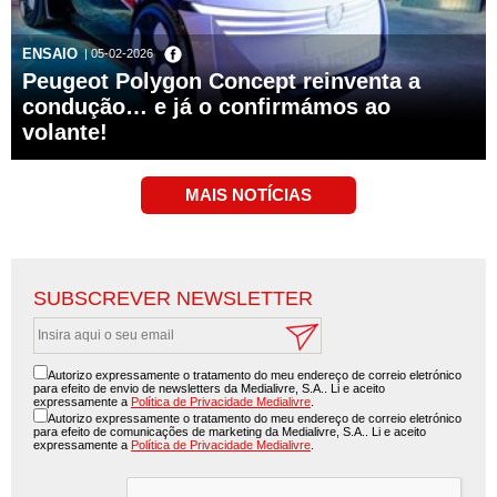
ENSAIO
| 05-02-2026
Peugeot Polygon Concept reinventa a
condução… e já o confirmámos ao
volante!
SUBSCREVER NEWSLETTER
Autorizo expressamente o tratamento do meu endereço de correio eletrónico
para efeito de envio de newsletters da Medialivre, S.A.. Li e aceito
expressamente a
Política de Privacidade Medialivre
.
Autorizo expressamente o tratamento do meu endereço de correio eletrónico
para efeito de comunicações de marketing da Medialivre, S.A.. Li e aceito
expressamente a
Política de Privacidade Medialivre
.