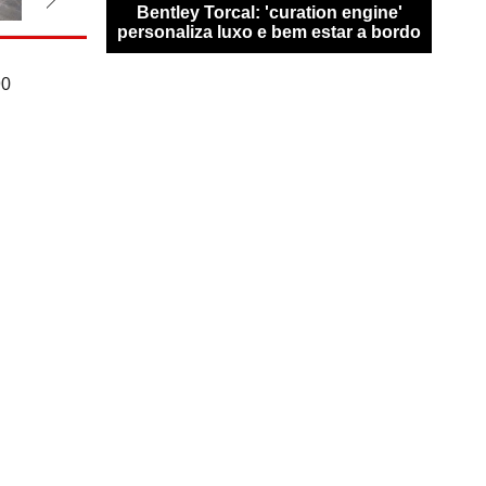
san Qashqai
Bentley Torcal: 'curation engine'
Bugat
0 km sem
personaliza luxo e bem estar a bordo
n
90