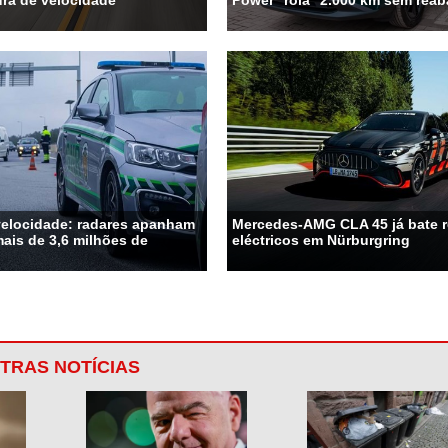
ra de velocidade
Power ''rola'' 2.000 km sem rea
velocidade: radares apanham
Mercedes-AMG CLA 45 já bate 
ais de 3,6 milhões de
eléctricos em Nürburgring
TRAS NOTÍCIAS