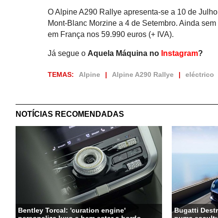
O Alpine A290 Rallye apresenta-se a 10 de Julh
Mont-Blanc Morzine a 4 de Setembro. Ainda sem p
em França nos 59.990 euros (+ IVA).
Já segue o
Aquela Máquina no
Instagram
?
TEMAS:
Alpine
Alpine A290 Rallye
eléctrico
NOTÍCIAS RECOMENDADAS
Bentley Torcal: 'curation engine'
Bugatti Destr