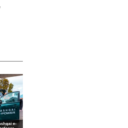
e
shqai e-