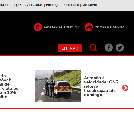
AVALIAR AUTOMÓVEL
COMPRA E VENDA
ENTRAR
ado
Atenção à
óvel:
velocidade: GNR
as de
reforça
 viaturas
fiscalização até
ram 10%
domingo
ulho