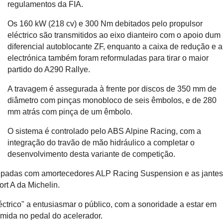
regulamentos da FIA.
Os 160 kW (218 cv) e 300 Nm debitados pelo propulsor
eléctrico são transmitidos ao eixo dianteiro com o apoio dum
diferencial autoblocante ZF, enquanto a caixa de redução e a
electrónica também foram reformuladas para tirar o maior
partido do A290 Rallye.
A travagem é assegurada à frente por discos de 350 mm de
diâmetro com pinças monobloco de seis êmbolos, e de 280
mm atrás com pinça de um êmbolo.
O sistema é controlado pelo ABS Alpine Racing, com a
integração do travão de mão hidráulico a completar o
desenvolvimento desta variante de competição.
ipadas com amortecedores ALP Racing Suspension e as jante
rt A da Michelin.
trico" a entusiasmar o público, com a sonoridade a estar em
imida no pedal do acelerador.