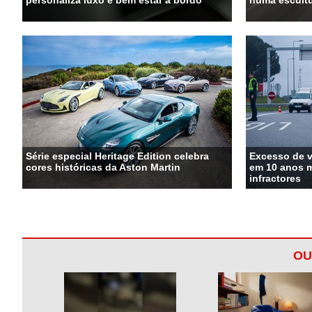
personaliza luxo e bem estar a bordo
numa escultu
Série especial Heritage Edition celebra
Excesso de 
cores históricas da Aston Martin
em 10 anos m
infractores
OU