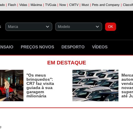
S
ENSAIO
PREÇOS NOVOS
DESPORTO
VÍDEOS
EM DESTAQUE
''Os meus
Merc
brinquedos'':
autom
CR7 faz visita
vend
guiada à sua
novas
garagem
supe
milionária
até J
e