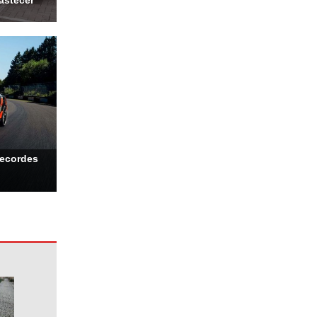
bastecer
recordes