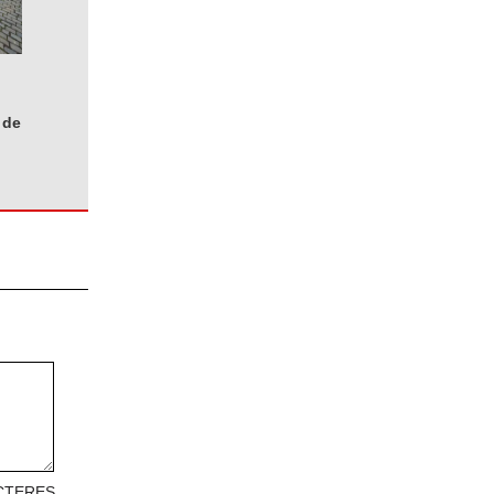
 de
CTERES