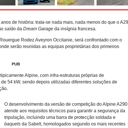
Recorde do Guiness: Nis
e-Power ''rola'' 2.00
reabastecer
 anos de história: trata-se nada mais, nada menos do que o A2
ção saído da
Dream Garage
da insígnia francesa.
e Rouergue Rodez Aveyron Occitanie, será confrontado com o
onde serão reunidas as equipas proprietárias dos primeiros
PUB
tipicamente Alpine, com infra-estruturas próprias de
a de 54 kW, sendo depois utilizadas diferentes soluções de
ção.
O desenvolvimento da versão de competição do Alpine A290
atende aos requisitos técnicos para garantir a segurança da
tripulação, incluindo uma barra de protecção soldada e
baquets
da Sabelt, homologados segundo os mais recentes