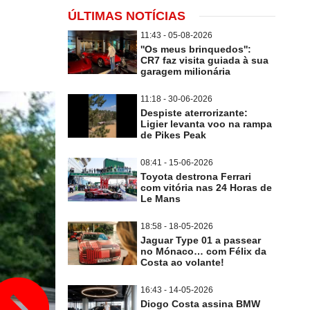
ÚLTIMAS NOTÍCIAS
11:43 - 05-08-2026
''Os meus brinquedos'':
CR7 faz visita guiada à sua
garagem milionária
11:18 - 30-06-2026
Despiste aterrorizante:
Ligier levanta voo na rampa
de Pikes Peak
08:41 - 15-06-2026
Toyota destrona Ferrari
com vitória nas 24 Horas de
Le Mans
18:58 - 18-05-2026
Jaguar Type 01 a passear
no Mónaco… com Félix da
Costa ao volante!
16:43 - 14-05-2026
Diogo Costa assina BMW