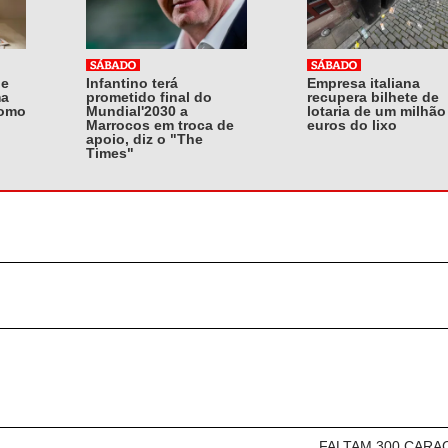
 e
Infantino terá
Empresa italiana
ma
prometido final do
recupera bilhete de
como
Mundial'2030 a
lotaria de um milhão
Marrocos em troca de
euros do lixo
apoio, diz o "The
Times"
FALTAM 300 CARA